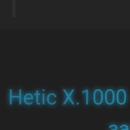
Hetic X.100
з